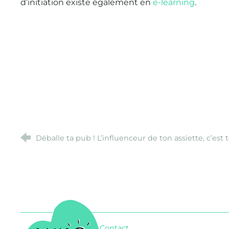
d’initiation existe également en
e-learning
.
Déballe ta pub ! L’influenceur de ton assiette, c’est t
Banco
Contact