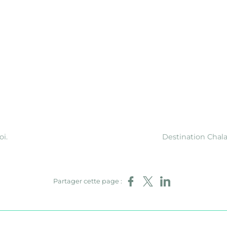
oi.
Destination Chala
Partager sur Facebook
Partager sur X
Partager sur LinkedI
Partager cette page :