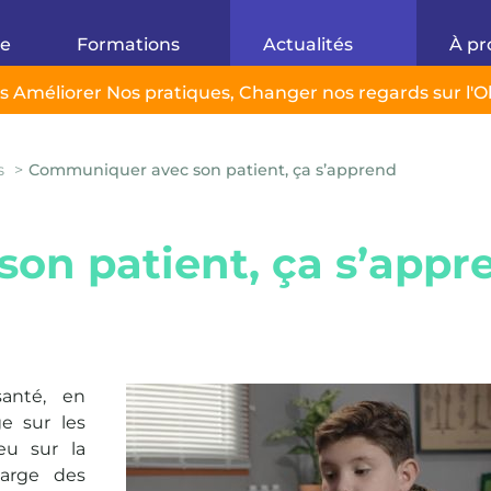
ue
Formations
Actualités
À pr
ils Améliorer Nos pratiques,
Changer nos regards sur l'O
s
Communiquer avec son patient, ça s’apprend
on patient, ça s’appr
santé, en
e sur les
eu sur la
harge des