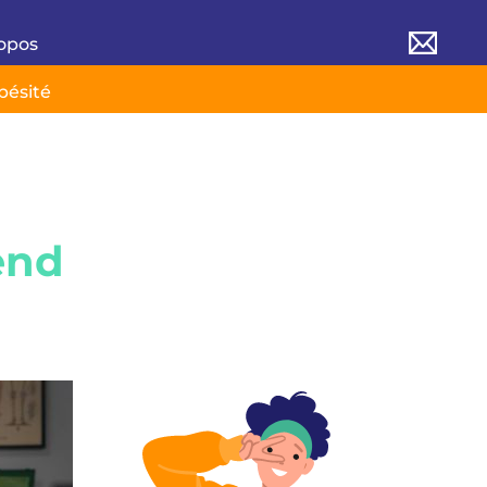
opos
bésité
end