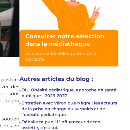
Consulter notre sélection
dans la médiathèque
50 documents utiles autour de la
pédiatrie.
Autres articles du blog :
a posture
 avec des
DIU Obésité pédiatrique, approche de santé
ien sous
publique - 2026-2027
r du jeu
Entretien avec Véronique Nègre : les acteurs
de la prise en charge du surpoids et de
l’obésité pédiatrique
 soutien
Déballe ta pub ! L’influenceur de ton
nt mis en
assiette, c’est toi.