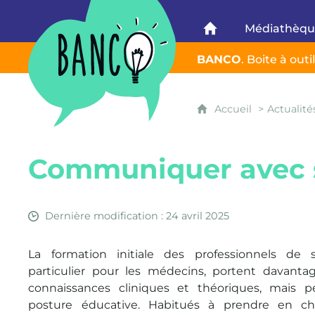
Banco
Médiathèq
Banco
BANCO
. Boite à out
Accueil
Actualité
Communiquer avec s
Dernière modification : 24 avril 2025
La formation initiale des professionnels de 
particulier pour les médecins, portent davantag
connaissances cliniques et théoriques, mais p
posture éducative. Habitués à prendre en c