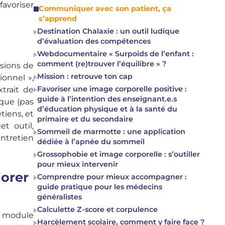
favoriser
Communiquer avec son patient, ça
s’apprend
Destination Chalaxie : un outil ludique
d’évaluation des compétences
Webdocumentaire « Surpoids de l’enfant :
comment (re)trouver l’équilibre » ?
rsions de
Mission : retrouve ton cap
ionnel »,
Favoriser une image corporelle positive :
trait de
guide à l’intention des enseignant.e.s
ique (pas
d’éducation physique et à la santé du
tiens, et
primaire et du secondaire
t outil,
Sommeil de marmotte : une application
ntretien
dédiée à l’apnée du sommeil
Grossophobie et image corporelle : s’outiller
pour mieux intervenir
iorer
Comprendre pour mieux accompagner :
guide pratique pour les médecins
généralistes
Calculette Z-score et corpulence
n module
Harcèlement scolaire, comment y faire face ?