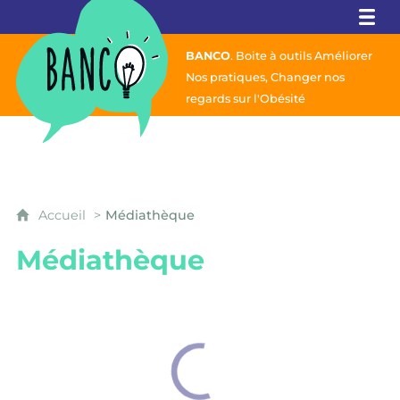
Banco
BANCO
. Boite à outils Améliorer
Nos pratiques,
Changer nos
regards sur l'Obésité
Accueil
Médiathèque
Médiathèque